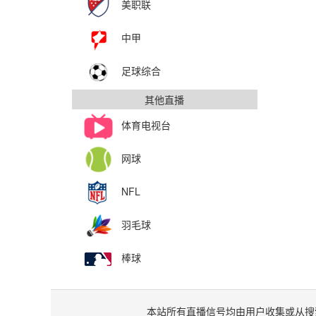
美职联
中甲
足球综合
其他直播
体育电视台
网球
NFL
羽毛球
棒球
本站所有直播信号均由用户收集或从搜