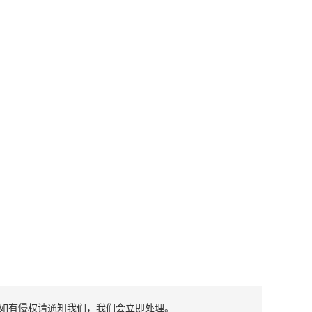
如有侵权请通知我们，我们会立即处理。