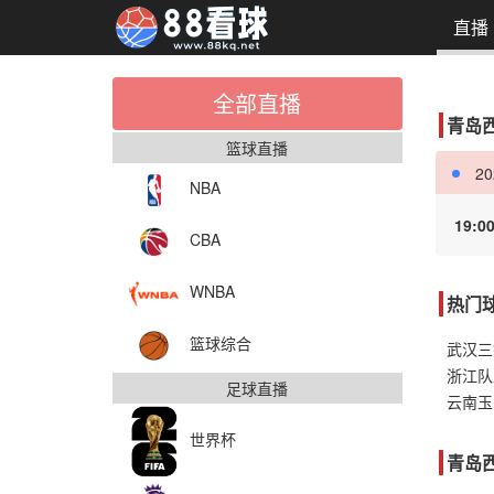
直播
全部直播
青岛
篮球直播
20
NBA
19:0
CBA
WNBA
热门
篮球综合
武汉三
浙江队
足球直播
云南玉
世界杯
青岛