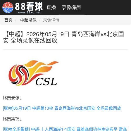
直播
录像/集锦
首页
中超录像
录像详情
【中超】2026年05月19日 青岛西海岸vs北京国
安 全场录像在线回放
比赛录像↓
[咪咕]05月19日 中超第13轮 青岛西海岸vs北京国安 全场录像回放
比赛集锦↓
[咪咕全场集锦] 中超-十人西海岸1-1国安 戴维森倒钩林良铭扳平 雷森