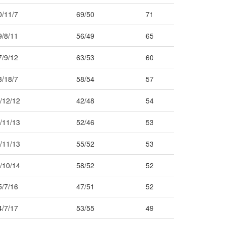
0/11/7
69/50
71
9/8/11
56/49
65
7/9/12
63/53
60
3/18/7
58/54
57
/12/12
42/48
54
/11/13
52/46
53
/11/13
55/52
53
/10/14
58/52
52
5/7/16
47/51
52
4/7/17
53/55
49