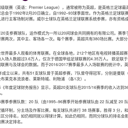
级联赛（英语：Premier League），通常被称为英超，是英格兰
总会于1992年2月20日确立，自1992–93球季面世。作为英格兰足
队进行主客场制对赛。威尔士球队在英格兰足球联赛系统参赛，亦有资格
20支参赛球队，运作模式为一所以20间球会共同拥有的有限公司。赛季于
对赛两次，其中主、客场各一次。每个赛季，英超共有380场比赛。大部
世界最多人观看的体育联赛。在全球各地，212个地区有电视转播英超赛事，
入场人数超过3.6万人，仅次于德国甲组足球联赛的4.35万人。 欧足联于
联赛与及球会的数据。而于2016/2017赛季最多人入场联赛的统计中，
2年成立以来，共有51支球队曾于英超参赛，7队曾夺得冠军，分别是曼联
及布莱克本流浪者、莱斯特城、利物浦 （各1次）。
《年度足球财务报告》显示，英超20支球队在2015/16赛季的收入达到36
%。
25赛季参赛队数：20 队（由1995–96赛季开始参赛球队由 22 队减至 20 
循环制，分主场及作客比赛，每支球队共进行 38 场赛事，胜得 3 分，和
来区分排名，如仍相同就以得球计算。如此仍相同，而同分球队的排名会
加赛决定排名。