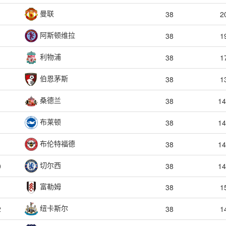
曼联
38
2
阿斯顿维拉
38
1
利物浦
38
1
伯恩茅斯
38
1
桑德兰
38
14
布莱顿
38
14
布伦特福德
38
14
切尔西
0
38
14
富勒姆
1
38
1
纽卡斯尔
2
38
1