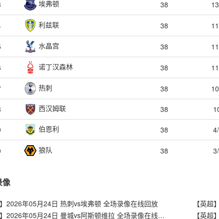
埃弗顿
3
38
13
利兹联
4
38
11
水晶宫
5
38
11
诺丁汉森林
6
38
11
热刺
7
38
10
西汉姆联
8
38
1
伯恩利
9
38
4
狼队
0
38
3
录像
】2026年05月24日 热刺vs埃弗顿 全场录像在线回放
【英超】
【英超】2026年05月24日 曼城vs阿斯顿维拉 全场录像在线回放