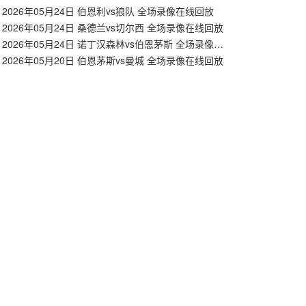
2026年05月24日 伯恩利vs狼队 全场录像在线回放
2026年05月24日 桑德兰vs切尔西 全场录像在线回放
【英超】2026年05月24日 诺丁汉森林vs伯恩茅斯 全场录像在线回放
2026年05月20日 伯恩茅斯vs曼城 全场录像在线回放