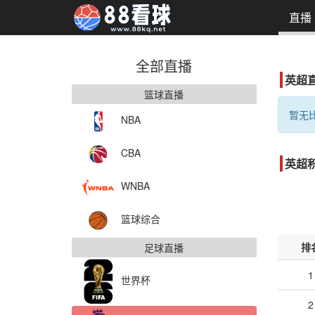
直播
全部直播
英超
篮球直播
暂无比
NBA
CBA
英超
WNBA
篮球综合
排
足球直播
1
世界杯
2