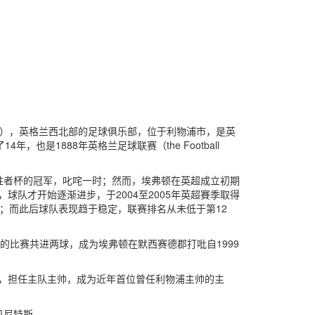
 Everton），英格兰西北部的足球俱乐部，位于利物浦市，是英
也是1888年英格兰足球联赛（the Football
胜者杯的冠军，叱咤一时；然而，埃弗顿在英超成立初期
球队才开始逐渐进步，于2004至2005年英超賽季取得
；而此后球队表现趋于稳定，联赛排名从未低于第12
物浦的比赛共进两球，成为埃弗顿在默西赛德郡打吡自1999
洛蒂，担任主队主帅，成为近年首位曾任利物浦主帅的主
贝尼特斯。