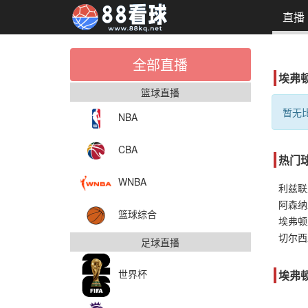
直播
全部直播
埃弗
篮球直播
暂无比
NBA
CBA
热门
WNBA
利兹联
阿森纳
篮球综合
埃弗顿
切尔西
足球直播
世界杯
埃弗