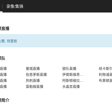
录像/集锦
顿直播
赛, 待更新
球队
直播
曼城直播
狼队直播
纽卡斯
直播
伯恩茅斯直播
伊普斯维奇直播
利物浦
直播
热刺直播
阿斯顿维拉直播
布莱顿
直播
富勒姆直播
水晶宫直播
顿简介