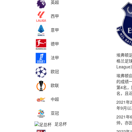
英超
西甲
意甲
德甲
埃弗顿足
法甲
格兰足球
Leag
欧冠
埃弗顿
的成绩一
欧联
第4名
名，且近
中超
2021
年9月
亚冠
2021
帅，亦
足总杯
2022