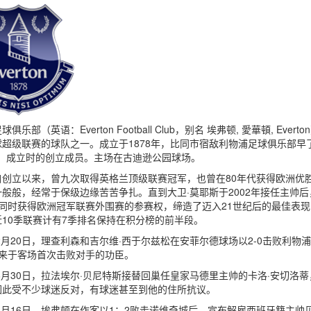
球俱乐部（英语：Everton Football Club，别名 埃弗顿, 愛華頓,
超级联赛的球队之一。成立于1878年，比同市宿敌利物浦足球俱乐部早了14年，
ue）成立时的创立成员。主场在古迪逊公园球场。
自创立以来，曾九次取得英格兰顶级联赛冠军，也曾在80年代获得欧洲优
般般，经常于保级边缘苦苦争扎。直到大卫·莫耶斯于2002年接任主帅后，
，同时获得欧洲冠军联赛外围赛的参赛权，缔造了迈入21世纪后的最佳表现
10季联赛计有7季排名保持在积分榜的前半段。
年2月20日，理查利森和吉尔维·西于尔兹松在安菲尔德球场以2-0击败利
以来于客场首次击败对手的功臣。
年6月30日，拉法埃尔·贝尼特斯接替回巢任皇家马德里主帅的卡洛·安切
因此受不少球迷反对，有球迷甚至到他的住所抗议。
年1月16日，埃弗顿在作客以1：2败走诺维奇城后，宣布解雇西班牙籍主帅