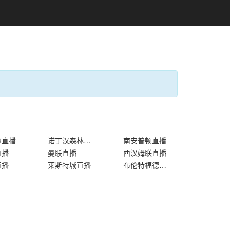
尔直播
诺丁汉森林直播
南安普顿直播
直播
曼联直播
西汉姆联直播
直播
莱斯特城直播
布伦特福德直播