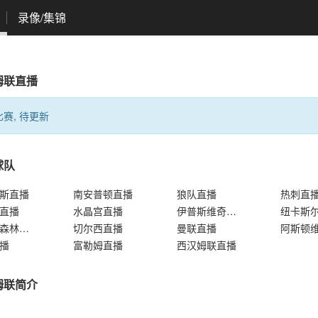
录像/集锦
姆联直播
赛, 待更新
球队
斯直播
南安普顿直播
狼队直播
热刺直
直播
水晶宫直播
伊普斯维奇直播
纽卡斯
诺丁汉森林直播
切尔西直播
曼联直播
播
富勒姆直播
西汉姆联直播
姆联简介