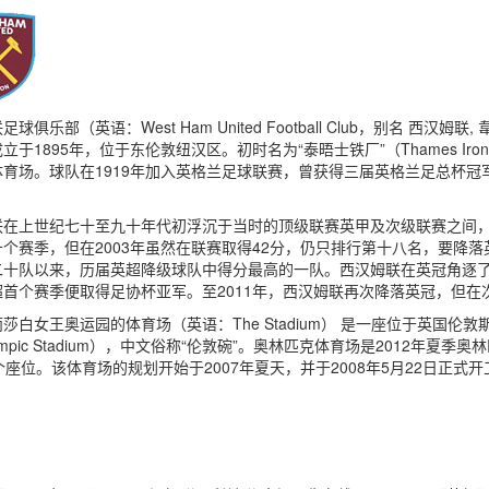
球俱乐部（英语：West Ham United Football Club，别名 西汉姆联,
立于1895年，位于东伦敦纽汉区。初时名为“泰晤士铁厂”（Thames Iro
育场。球队在1919年加入英格兰足球联赛，曾获得三届英格兰足总杯冠军
在上世纪七十至九十年代初浮沉于当时的顶级联赛英甲及次级联赛之间，被
个赛季，但在2003年虽然在联赛取得42分，仍只排行第十八名，要降落
二十队以来，历届英超降级球队中得分最高的一队。西汉姆联在英冠角逐了
超首个赛季便取得足协杯亚军。至2011年，西汉姆联再次降落英冠，但
莎白女王奥运园的体育场（英语：The Stadium） 是一座位于英国伦
ympic Stadium），中文俗称“伦敦碗”。奥林匹克体育场是2012年
00个座位。该体育场的规划开始于2007年夏天，并于2008年5月22日正式开