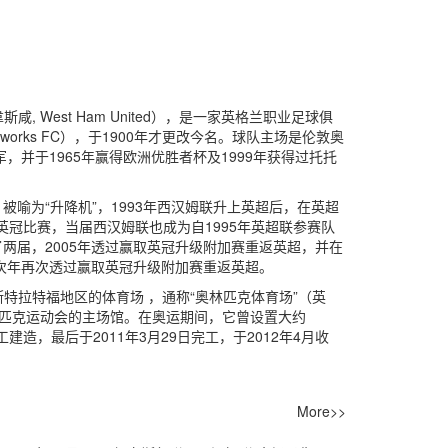
 韋斯咸, West Ham United），是一家英格兰职业足球俱
nworks FC），于1900年才更改今名。球队主场是伦敦奥
，并于1965年赢得欧洲优胜者杯及1999年获得过托托
喻为“升降机”，1993年西汉姆联升上英超后，在英超
英冠比赛，当届西汉姆联也成为自1995年英超联参赛队
两届，2005年透过赢取英冠升级附加赛重返英超，并在
在次年再次透过赢取英冠升级附加赛重返英超。
敦斯特拉特福地区的体育场 ，通称“奥林匹克体育场”（英
夏季奥林匹克运动会的主场馆。在奥运期间，它曾设置大约
工建造，最后于2011年3月29日完工，于2012年4月收
More>>