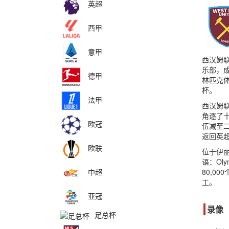
英超
西甲
意甲
西汉姆联足
乐部，成
德甲
林匹克体
杯。
法甲
西汉姆联
角逐了十
欧冠
伍减至
返回英
欧联
位于伊丽
语：Ol
中超
80,0
工。
亚冠
录像
足总杯