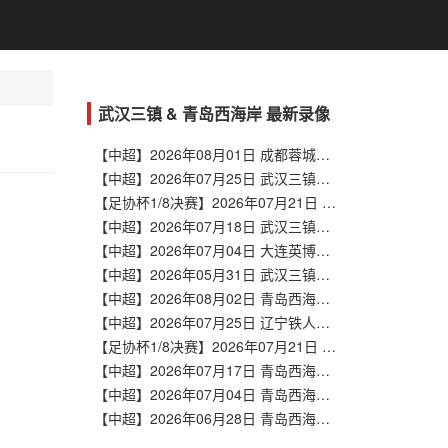
武汉三镇 & 青岛西海岸 最新录像
【中超】2026年08月01日 成都蓉城vs武汉三镇 全场录像在线回放
【中超】2026年07月25日 武汉三镇vs重庆铜梁龙 全场录像在线回放
【足协杯1/8决赛】2026年07月21日 武汉三镇vs山东泰山 全场录像在线回放
【中超】2026年07月18日 武汉三镇vs深圳新鹏城 全场录像在线回放
【中超】2026年07月04日 大连英博vs武汉三镇 全场录像在线回放
【中超】2026年05月31日 武汉三镇vs云南玉昆 全场录像在线回放
【中超】2026年08月02日 青岛西海岸vs青岛海牛 全场录像在线回放
【中超】2026年07月25日 辽宁铁人vs青岛西海岸 全场录像在线回放
【足协杯1/8决赛】2026年07月21日 重庆铜梁龙vs青岛西海岸 全场录像在线回放
【中超】2026年07月17日 青岛西海岸vs成都蓉城 全场录像在线回放
【中超】2026年07月04日 青岛西海岸vs上海海港 全场录像在线回放
【中超】2026年06月28日 青岛西海岸vs浙江 全场录像在线回放