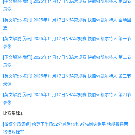
[中文解说-腾讯] 2025年11月17日NBA常规赛 快船vs凯尔特人 第四节
录像
[英文解说-腾讯] 2025年11月17日NBA常规赛 快船vs凯尔特人 全场回
放
[英文解说-腾讯] 2025年11月17日NBA常规赛 快船vs凯尔特人 第一节
录像
[英文解说-腾讯] 2025年11月17日NBA常规赛 快船vs凯尔特人 第二节
录像
[英文解说-腾讯] 2025年11月17日NBA常规赛 快船vs凯尔特人 第三节
录像
[英文解说-腾讯] 2025年11月17日NBA常规赛 快船vs凯尔特人 第四节
录像
比赛集锦↓
[微博全场集锦] 哈登下半场32分最后19秒9分&憾失绝平 快船折损两
将惜败绿军