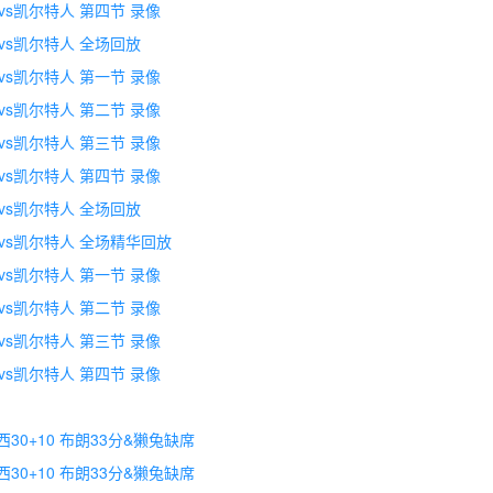
人vs凯尔特人 第四节 录像
6人vs凯尔特人 全场回放
人vs凯尔特人 第一节 录像
人vs凯尔特人 第二节 录像
人vs凯尔特人 第三节 录像
人vs凯尔特人 第四节 录像
6人vs凯尔特人 全场回放
6人vs凯尔特人 全场精华回放
人vs凯尔特人 第一节 录像
人vs凯尔特人 第二节 录像
人vs凯尔特人 第三节 录像
人vs凯尔特人 第四节 录像
西30+10 布朗33分&獭兔缺席
西30+10 布朗33分&獭兔缺席