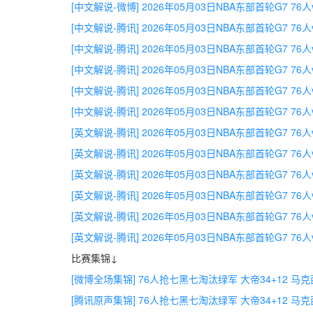
[中文解说-微博] 2026年05月03日NBA东部首轮G7 76
[中文解说-腾讯] 2026年05月03日NBA东部首轮G7 7
[中文解说-腾讯] 2026年05月03日NBA东部首轮G7 76
[中文解说-腾讯] 2026年05月03日NBA东部首轮G7 76
[中文解说-腾讯] 2026年05月03日NBA东部首轮G7 76
[中文解说-腾讯] 2026年05月03日NBA东部首轮G7 76
[英文解说-腾讯] 2026年05月03日NBA东部首轮G7 7
[英文解说-腾讯] 2026年05月03日NBA东部首轮G7 7
[英文解说-腾讯] 2026年05月03日NBA东部首轮G7 76
[英文解说-腾讯] 2026年05月03日NBA东部首轮G7 76
[英文解说-腾讯] 2026年05月03日NBA东部首轮G7 76
[英文解说-腾讯] 2026年05月03日NBA东部首轮G7 76
比赛集锦↓
[微博全场集锦] 76人抢七黑七淘汰绿军 大帝34+12 马克
[腾讯原声集锦] 76人抢七黑七淘汰绿军 大帝34+12 马克