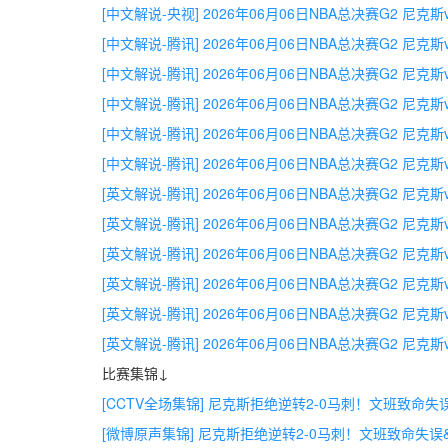
[中文解说-央视] 2026年06月06日NBA总决赛G2 尼克
[中文解说-腾讯] 2026年06月06日NBA总决赛G2 尼克
[中文解说-腾讯] 2026年06月06日NBA总决赛G2 尼克
[中文解说-腾讯] 2026年06月06日NBA总决赛G2 尼克
[中文解说-腾讯] 2026年06月06日NBA总决赛G2 尼克
[中文解说-腾讯] 2026年06月06日NBA总决赛G2 尼克
[英文解说-腾讯] 2026年06月06日NBA总决赛G2 尼克
[英文解说-腾讯] 2026年06月06日NBA总决赛G2 尼克
[英文解说-腾讯] 2026年06月06日NBA总决赛G2 尼克
[英文解说-腾讯] 2026年06月06日NBA总决赛G2 尼克
[英文解说-腾讯] 2026年06月06日NBA总决赛G2 尼克
[英文解说-腾讯] 2026年06月06日NBA总决赛G2 尼克
比赛集锦↓
[CCTV全场集锦] 尼克斯拒绝逆转2-0马刺！文班致命失误
[微博原声集锦] 尼克斯拒绝逆转2-0马刺！文班致命失误&