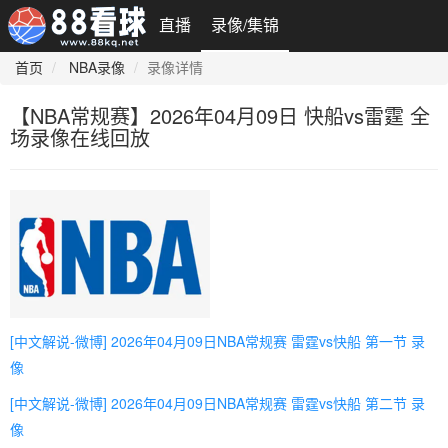
直播
录像/集锦
首页
NBA录像
录像详情
【NBA常规赛】2026年04月09日 快船vs雷霆 全
场录像在线回放
[中文解说-微博] 2026年04月09日NBA常规赛 雷霆vs快船 第一节 录
像
[中文解说-微博] 2026年04月09日NBA常规赛 雷霆vs快船 第二节 录
像