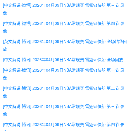
[中文解说-微博] 2026年04月09日NBA常规赛 雷霆vs快船 第三节 录
像
[中文解说-微博] 2026年04月09日NBA常规赛 雷霆vs快船 第四节 录
像
[英文解说-腾讯] 2026年04月09日NBA常规赛 雷霆vs快船 全场精华回
放
[中文解说-腾讯] 2026年04月09日NBA常规赛 雷霆vs快船 全场回放
[中文解说-腾讯] 2026年04月09日NBA常规赛 雷霆vs快船 第一节 录
像
[中文解说-腾讯] 2026年04月09日NBA常规赛 雷霆vs快船 第二节 录
像
[中文解说-腾讯] 2026年04月09日NBA常规赛 雷霆vs快船 第三节 录
像
[中文解说-腾讯] 2026年04月09日NBA常规赛 雷霆vs快船 第四节 录