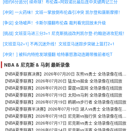
[纽约6分追分] 续命球！布伦森+阿奴诺比最后连中关键两记三分
[冲突] 一火药味！文班一掌放倒布伦森引冲突 凯尔登和唐斯摩擦！
[争议] 全场嘘声！卡斯尔撞翻布伦森 裁判看完回放未升级
[挑战] 文班亚马进三分3+1 尼克斯挑战改判凯尔登-约翰逊进攻犯规！
[文班亚马2+1] 不再沉迷外线！文班亚马迷踪步突破上篮打2+1
[冲突！] 被科内特抢发球撞翻 哈特暴怒激动连踢带推前者吃T
NBA & 尼克斯 & 马刺 最新录像
【NBA夏季联赛决赛】2026年07月20日 灰熊vs勇士 全场录像在线回放
【NBA夏季联赛】2026年07月20日 猛龙vs掘金 全场录像在线回放
【NBA夏季联赛】2026年07月20日 雷霆vs篮网 全场录像在线回放
【NBA夏季联赛】2026年07月19日 太阳vs马刺 全场录像在线回放
【NBA夏季联赛】2026年07月19日 鹈鹕vs步行者 全场录像在线回放
【NBA夏季联赛半决赛】2026年07月19日 湖人vs勇士 全场录像在线回放
【NBA夏季联赛】2026年07月18日 尼克斯vs独行侠 全场录像在线回放
【NBA夏季联赛】2026年07月17日 尼克斯vs勇士 全场录像在线回放
【NBA夏季联赛】2026年07月14日 尼克斯vs活塞 全场录像在线回放