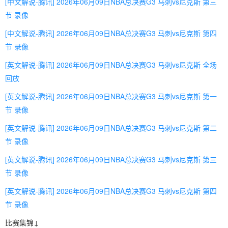
[中文解说-腾讯] 2026年06月09日NBA总决赛G3 马刺vs尼克斯 第三
节 录像
[中文解说-腾讯] 2026年06月09日NBA总决赛G3 马刺vs尼克斯 第四
节 录像
[英文解说-腾讯] 2026年06月09日NBA总决赛G3 马刺vs尼克斯 全场
回放
[英文解说-腾讯] 2026年06月09日NBA总决赛G3 马刺vs尼克斯 第一
节 录像
[英文解说-腾讯] 2026年06月09日NBA总决赛G3 马刺vs尼克斯 第二
节 录像
[英文解说-腾讯] 2026年06月09日NBA总决赛G3 马刺vs尼克斯 第三
节 录像
[英文解说-腾讯] 2026年06月09日NBA总决赛G3 马刺vs尼克斯 第四
节 录像
比赛集锦↓