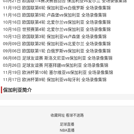
03月21日 欧国联1/4赛决赛首回合 保加利亚vs爱尔兰 全场录像集锦
11月19日 欧国联第6轮 保加利亚vs白俄罗斯 全场录像集锦
11月16日 欧国联第5轮 卢森堡vs保加利亚 全场录像集锦
10月16日 欧国联第4轮 北爱尔兰vs保加利亚 全场录像集锦
10月16日 世预赛第4轮 北爱尔兰vs保加利亚 全场录像集锦
10月13日 欧国联第3轮 保加利亚vs卢森堡 全场录像集锦
09月09日 欧国联第2轮 保加利亚vs北爱尔兰 全场录像集锦
09月06日 欧国联第1轮 白俄罗斯vs保加利亚 全场录像集锦
06月08日 足球友谊赛 斯洛文尼亚vs保加利亚 全场录像集锦
03月26日 足球友谊赛 阿塞拜疆vs保加利亚 全场录像集锦
11月19日 欧洲杯第10轮 塞尔维亚vs保加利亚 全场录像集锦
11月17日 欧洲杯第9轮 保加利亚vs匈牙利 全场录像集锦
保加利亚简介
收藏网址 看球不迷路
足球直播
NBA直播