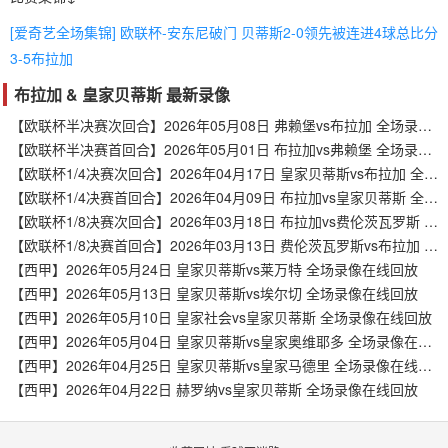
[爱奇艺全场集锦] 欧联杯-安东尼破门 贝蒂斯2-0领先被连进4球总比分
3-5布拉加
布拉加 & 皇家贝蒂斯 最新录像
【欧联杯半决赛次回合】2026年05月08日 弗赖堡vs布拉加 全场录像在线回放
【欧联杯半决赛首回合】2026年05月01日 布拉加vs弗赖堡 全场录像在线回放
【欧联杯1/4决赛次回合】2026年04月17日 皇家贝蒂斯vs布拉加 全场录像在线回放
【欧联杯1/4决赛首回合】2026年04月09日 布拉加vs皇家贝蒂斯 全场录像在线回放
【欧联杯1/8决赛次回合】2026年03月18日 布拉加vs费伦茨瓦罗斯 全场录像在线回放
【欧联杯1/8决赛首回合】2026年03月13日 费伦茨瓦罗斯vs布拉加 全场录像在线回放
【西甲】2026年05月24日 皇家贝蒂斯vs莱万特 全场录像在线回放
【西甲】2026年05月13日 皇家贝蒂斯vs埃尔切 全场录像在线回放
【西甲】2026年05月10日 皇家社会vs皇家贝蒂斯 全场录像在线回放
【西甲】2026年05月04日 皇家贝蒂斯vs皇家奥维耶多 全场录像在线回放
【西甲】2026年04月25日 皇家贝蒂斯vs皇家马德里 全场录像在线回放
【西甲】2026年04月22日 赫罗纳vs皇家贝蒂斯 全场录像在线回放