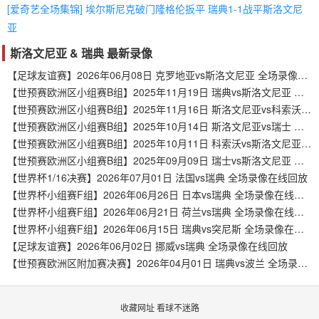
[爱奇艺全场集锦] 埃尔斯尼克破门隆格伦扳平 瑞典1-1战平斯洛文尼
亚
斯洛文尼亚 & 瑞典 最新录像
【足球友谊赛】2026年06月08日 克罗地亚vs斯洛文尼亚 全场录像在线回放
【世预赛欧洲区小组赛B组】2025年11月19日 瑞典vs斯洛文尼亚 全场录像在线回放
【世预赛欧洲区小组赛B组】2025年11月16日 斯洛文尼亚vs科索沃 全场录像在线回放
【世预赛欧洲区小组赛B组】2025年10月14日 斯洛文尼亚vs瑞士 全场录像在线回放
【世预赛欧洲区小组赛B组】2025年10月11日 科索沃vs斯洛文尼亚 全场录像在线回放
【世预赛欧洲区小组赛B组】2025年09月09日 瑞士vs斯洛文尼亚 全场录像在线回放
【世界杯1/16决赛】2026年07月01日 法国vs瑞典 全场录像在线回放
【世界杯小组赛F组】2026年06月26日 日本vs瑞典 全场录像在线回放
【世界杯小组赛F组】2026年06月21日 荷兰vs瑞典 全场录像在线回放
【世界杯小组赛F组】2026年06月15日 瑞典vs突尼斯 全场录像在线回放
【足球友谊赛】2026年06月02日 挪威vs瑞典 全场录像在线回放
【世预赛欧洲区附加赛决赛】2026年04月01日 瑞典vs波兰 全场录像在线回放
收藏网址 看球不迷路