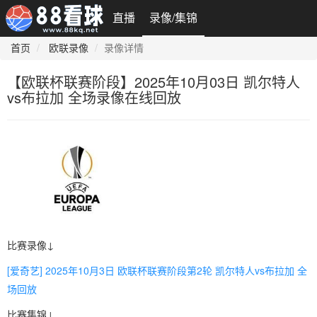
直播
录像/集锦
首页
欧联录像
录像详情
【欧联杯联赛阶段】2025年10月03日 凯尔特人
vs布拉加 全场录像在线回放
比赛录像↓
[爱奇艺] 2025年10月3日 欧联杯联赛阶段第2轮 凯尔特人vs布拉加 全
场回放
比赛集锦↓