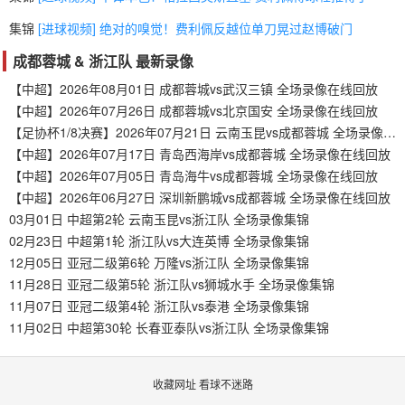
集锦
[进球视频] 绝对的嗅觉！费利佩反越位单刀晃过赵博破门
成都蓉城 & 浙江队 最新录像
【中超】2026年08月01日 成都蓉城vs武汉三镇 全场录像在线回放
【中超】2026年07月26日 成都蓉城vs北京国安 全场录像在线回放
【足协杯1/8决赛】2026年07月21日 云南玉昆vs成都蓉城 全场录像在线回放
【中超】2026年07月17日 青岛西海岸vs成都蓉城 全场录像在线回放
【中超】2026年07月05日 青岛海牛vs成都蓉城 全场录像在线回放
【中超】2026年06月27日 深圳新鹏城vs成都蓉城 全场录像在线回放
03月01日 中超第2轮 云南玉昆vs浙江队 全场录像集锦
02月23日 中超第1轮 浙江队vs大连英博 全场录像集锦
12月05日 亚冠二级第6轮 万隆vs浙江队 全场录像集锦
11月28日 亚冠二级第5轮 浙江队vs狮城水手 全场录像集锦
11月07日 亚冠二级第4轮 浙江队vs泰港 全场录像集锦
11月02日 中超第30轮 长春亚泰队vs浙江队 全场录像集锦
收藏网址 看球不迷路