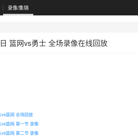
录像/集锦
07日 篮网vs勇士 全场录像在线回放
队vs篮网 全场回放
队vs篮网 第一节 录像
队vs篮网 第二节 录像