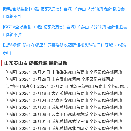
[咪咕全场集锦] 中超-结束2连败！蓉城1-0泰山13分领跑 茹萨制胜泰
山3轮不胜
[CCTV全场集锦] 中超-结束2连败！蓉城1-0泰山13分领跑 茹萨制胜泰
山3轮不胜
[进球视频] 防守在哪里？罗慕洛助攻茹萨轻松头球破门！蓉城1-0领先
泰山
山东泰山 & 成都蓉城 最新录像
【中超】2026年08月01日 上海海港vs山东泰山 全场录像在线回放
【中超】2026年07月26日 山东泰山vs河南 全场录像在线回放
【足协杯1/8决赛】2026年07月21日 武汉三镇vs山东泰山 全场录像在线回放
【中超】2026年07月18日 大连英博vs山东泰山 全场录像在线回放
【中超】2026年07月04日 北京国安vs山东泰山 全场录像在线回放
【中超】2026年05月30日 成都蓉城vs山东泰山 全场录像在线回放
【中超】2026年08月08日 云南玉昆vs成都蓉城 全场录像在线回放
【中超】2026年08月01日 成都蓉城vs武汉三镇 全场录像在线回放
【中超】2026年07月26日 成都蓉城vs北京国安 全场录像在线回放