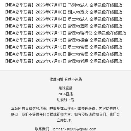
【NBA夏季联赛】2026年07月07日 马刺vs湖人 全场录像在线回放
【NBA夏季联赛】2026年07月06日 湖人vs热火 全场录像在线回放
【NBA夏季联赛】2026年07月04日 勇士vs湖人 全场录像在线回放
【NBA夏季联赛】2026年07月20日 雷霆vs篮网 全场录像在线回放
【NBA夏季联赛】2026年07月17日 雷霆vs独行侠 全场录像在线回放
【NBA夏季联赛】2026年07月15日 雷霆vs掘金 全场录像在线回放
【NBA夏季联赛】2026年07月13日 勇士vs雷霆 全场录像在线回放
【NBA夏季联赛】2026年07月08日 爵士vs雷霆 全场录像在线回放
【NBA夏季联赛】2026年07月07日 雷霆vs老鹰 全场录像在线回放
收藏网址 看球不迷路
足球直播
NBA直播
动漫线上看
本站所有直播信号均由用户收集或从搜索引擎整理获得，内容均来自互
联网，我们不提供任何直播或视频内容，如有侵权请通知我们，我们会
立即处理。
联系我们：
tomhanks0203@gmail.com