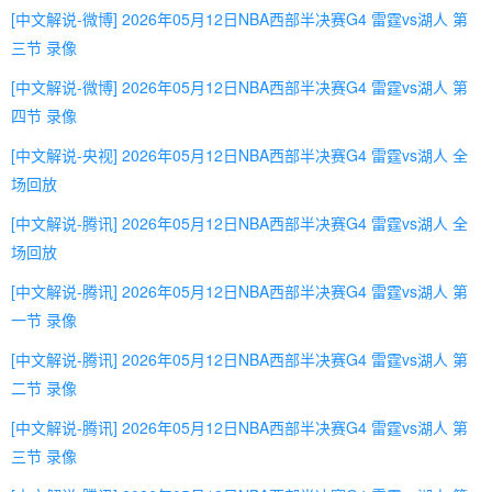
[中文解说-微博] 2026年05月12日NBA西部半决赛G4 雷霆vs湖人 第
三节 录像
[中文解说-微博] 2026年05月12日NBA西部半决赛G4 雷霆vs湖人 第
四节 录像
[中文解说-央视] 2026年05月12日NBA西部半决赛G4 雷霆vs湖人 全
场回放
[中文解说-腾讯] 2026年05月12日NBA西部半决赛G4 雷霆vs湖人 全
场回放
[中文解说-腾讯] 2026年05月12日NBA西部半决赛G4 雷霆vs湖人 第
一节 录像
[中文解说-腾讯] 2026年05月12日NBA西部半决赛G4 雷霆vs湖人 第
二节 录像
[中文解说-腾讯] 2026年05月12日NBA西部半决赛G4 雷霆vs湖人 第
三节 录像