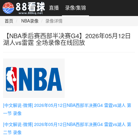
直播
录像/集锦
首页
NBA录像
录像详情
【NBA季后赛西部半决赛G4】2026年05月12日
湖人vs雷霆 全场录像在线回放
[中文解说-微博] 2026年05月12日NBA西部半决赛G4 雷霆vs湖人 第
一节 录像
[中文解说-微博] 2026年05月12日NBA西部半决赛G4 雷霆vs湖人 第
二节 录像