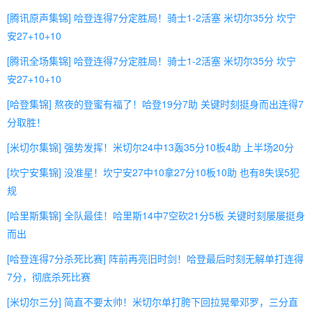
[腾讯原声集锦] 哈登连得7分定胜局！骑士1-2活塞 米切尔35分 坎宁
安27+10+10
[腾讯全场集锦] 哈登连得7分定胜局！骑士1-2活塞 米切尔35分 坎宁
安27+10+10
[哈登集锦] 熬夜的登蜜有福了！哈登19分7助 关键时刻挺身而出连得7
分取胜！
[米切尔集锦] 强势发挥！米切尔24中13轰35分10板4助 上半场20分
[坎宁安集锦] 没准星！坎宁安27中10拿27分10板10助 也有8失误5犯
规
[哈里斯集锦] 全队最佳！哈里斯14中7空砍21分5板 关键时刻屡屡挺身
而出
[哈登连得7分杀死比赛] 阵前再亮旧时剑！哈登最后时刻无解单打连得
7分，彻底杀死比赛
[米切尔三分] 简直不要太帅！米切尔单打胯下回拉晃晕邓罗，三分直