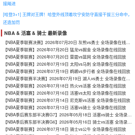
接飚进
[哈登3+1] 王牌对王牌！哈登外线顶着坎宁安防守直接干拔三分命中，
还造加罚
NBA & 活塞 & 骑士 最新录像
【NBA夏季联赛决赛】2026年07月20日 灰熊vs勇士 全场录像在线回放
【NBA夏季联赛】2026年07月20日 猛龙vs掘金 全场录像在线回放
【NBA夏季联赛】2026年07月20日 雷霆vs篮网 全场录像在线回放
【NBA夏季联赛】2026年07月19日 太阳vs马刺 全场录像在线回放
【NBA夏季联赛】2026年07月19日 鹈鹕vs步行者 全场录像在线回放
【NBA夏季联赛半决赛】2026年07月19日 湖人vs勇士 全场录像在线回放
【NBA夏季联赛】2026年07月18日 热火vs活塞 全场录像在线回放
【NBA夏季联赛】2026年07月16日 活塞vs太阳 全场录像在线回放
【NBA夏季联赛】2026年07月14日 尼克斯vs活塞 全场录像在线回放
【NBA夏季联赛】2026年07月13日 活塞vs骑士 全场录像在线回放
【NBA季后赛东部半决赛G7】2026年05月18日 活塞vs骑士 全场录像在线回放
【NBA季后赛东部半决赛G6】2026年05月16日 骑士vs活塞 全场录像在线回放
【NBA夏季联赛】2026年07月18日 骑士vs公牛 全场录像在线回放