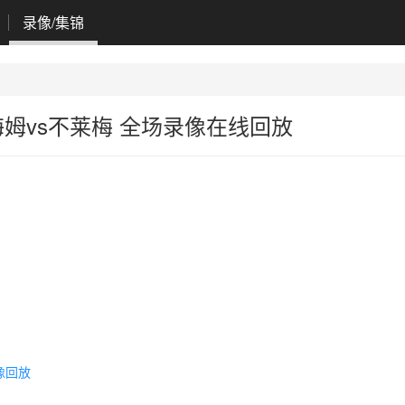
录像/集锦
芬海姆vs不莱梅 全场录像在线回放
录像回放