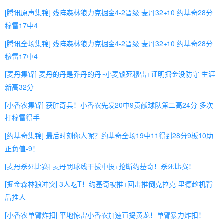
[腾讯原声集锦] 残阵森林狼力克掘金4-2晋级 麦丹32+10 约基奇28分
穆雷17中4
[腾讯全场集锦] 残阵森林狼力克掘金4-2晋级 麦丹32+10 约基奇28分
穆雷17中4
[麦丹集锦] 麦丹的丹是乔丹的丹~小麦锁死穆雷+证明掘金没防守 生涯
新高32分
[小香农集锦] 获胜奇兵！小香农先发20中9贡献球队第二高24分 多次
打穆雷得手
[约基奇集锦] 最后时刻你人呢？约基奇全场19中11得到28分9板10助
正负值-9！
[麦丹杀死比赛] 麦丹罚球线干拔中投+抢断约基奇！杀死比赛！
[掘金森林狼冲突] 3人吃T！约基奇被推+回击推倒克拉克 里德趁机背
后推人
[小香农单臂炸扣] 平地惊雷小香农加速直捣黄龙！单臂暴力炸扣！