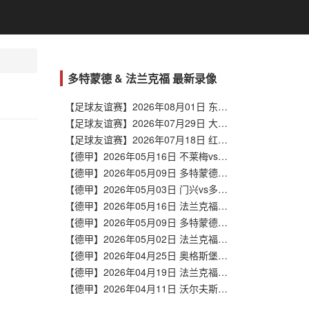
多特蒙德 & 法兰克福 最新录像
【足球友谊赛】2026年08月01日 东京FCvs多特蒙德 全场录像在线回放
【足球友谊赛】2026年07月29日 大阪樱花vs多特蒙德 全场录像在线回放
【足球友谊赛】2026年07月18日 红白奥伯豪森vs多特蒙德 全场录像在线回放
【德甲】2026年05月16日 不莱梅vs多特蒙德 全场录像在线回放
【德甲】2026年05月09日 多特蒙德vs法兰克福 全场录像在线回放
【德甲】2026年05月03日 门兴vs多特蒙德 全场录像在线回放
【德甲】2026年05月16日 法兰克福vs斯图加特 全场录像在线回放
【德甲】2026年05月09日 多特蒙德vs法兰克福 全场录像在线回放
【德甲】2026年05月02日 法兰克福vs汉堡 全场录像在线回放
【德甲】2026年04月25日 奥格斯堡vs法兰克福 全场录像在线回放
【德甲】2026年04月19日 法兰克福vsRB莱比锡 全场录像在线回放
【德甲】2026年04月11日 沃尔夫斯堡vs法兰克福 全场录像在线回放