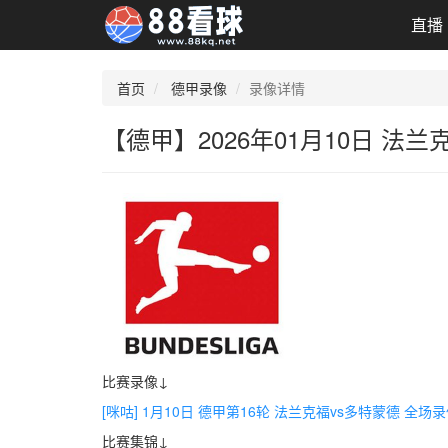
直播
首页
德甲录像
录像详情
【德甲】2026年01月10日 法
比赛录像↓
[咪咕] 1月10日 德甲第16轮 法兰克福vs多特蒙德 全场
比赛集锦↓