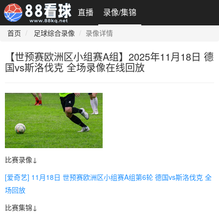
直播
录像/集锦
首页
足球综合录像
录像详情
【世预赛欧洲区小组赛A组】2025年11月18日 德
国vs斯洛伐克 全场录像在线回放
比赛录像↓
[爱奇艺] 11月18日 世预赛欧洲区小组赛A组第6轮 德国vs斯洛伐克 全
场回放
比赛集锦↓