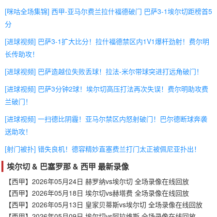
[咪咕全场集锦] 西甲-亚马尔费兰拉什福德破门 巴萨3-1埃尔切距榜首5
分
[进球视频] 巴萨3-1扩大比分！拉什福德禁区内1V1爆杆劲射！费尔明
长传助攻！
[进球视频] 巴萨造越位失败丢球！拉法-米尔带球突进打远角破门！
[进球视频] 巴萨3分钟2球！埃尔切高压打法再次失误！费尔明助攻费
兰破门！
[进球视频] 一扫德比阴霾！亚马尔禁区内怒射破门！巴尔德断球奔袭
送助攻！
[射门被扑] 错失良机！德容精妙直塞费兰打门太正被佩尼亚扑出！
埃尔切 & 巴塞罗那 & 西甲 最新录像
【西甲】2026年05月24日 赫罗纳vs埃尔切 全场录像在线回放
【西甲】2026年05月18日 埃尔切vs赫塔费 全场录像在线回放
【西甲】2026年05月13日 皇家贝蒂斯vs埃尔切 全场录像在线回放
【西甲】2026年05月09日 埃尔切vs阿拉维斯 全场录像在线回放