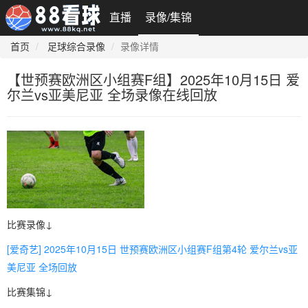
直播
录像/集锦
首页
足球综合录像
录像详情
【世预赛欧洲区小组赛F组】2025年10月15日 爱
尔兰vs亚美尼亚 全场录像在线回放
比赛录像↓
[爱奇艺] 2025年10月15日 世预赛欧洲区小组赛F组第4轮 爱尔兰vs亚
美尼亚 全场回放
比赛集锦↓