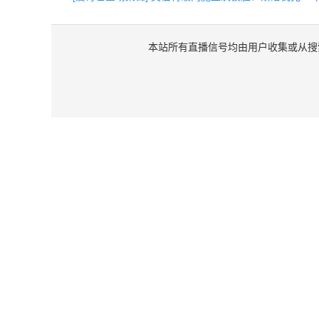
本站所有直播信号均由用户收集或从搜