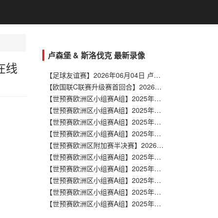
卢森堡 & 斯洛伐克 最新录像
在线
【足球友谊赛】2026年06月04日 卢森堡vs意大利 全场录像在线回放
【欧国联C联赛升级赛首回合】2026年03月27日 马耳他vs卢森堡 全场录像在线回放
【世预赛欧洲区小组赛A组】2025年11月18日 北爱尔兰vs卢森堡 全场录像在线回放
【世预赛欧洲区小组赛A组】2025年11月15日 卢森堡vs德国 全场录像在线回放
【世预赛欧洲区小组赛A组】2025年10月14日 斯洛伐克vs卢森堡 全场录像在线回放
【世预赛欧洲区小组赛A组】2025年10月11日 德国vs卢森堡 全场录像在线回放
【世预赛欧洲区附加赛半决赛】2026年03月27日 斯洛伐克vs科索沃 全场录像在线回放
【世预赛欧洲区小组赛A组】2025年11月18日 德国vs斯洛伐克 全场录像在线回放
【世预赛欧洲区小组赛A组】2025年11月15日 斯洛伐克vs北爱尔兰 全场录像在线回放
【世预赛欧洲区小组赛A组】2025年10月14日 斯洛伐克vs卢森堡 全场录像在线回放
【世预赛欧洲区小组赛A组】2025年10月11日 北爱尔兰vs斯洛伐克 全场录像在线回放
【世预赛欧洲区小组赛A组】2025年09月08日 卢森堡vs斯洛伐克 全场录像在线回放