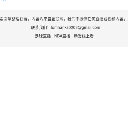
索引擎整理获得，内容均来自互联网，我们不提供任何直播或视频内容，
联系我们：
tomhanks0203@gmail.com
足球直播
NBA直播
动漫线上看